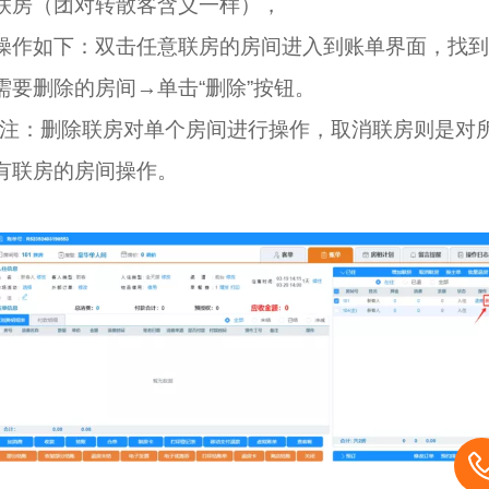
联房（团对转散客含义一样），
操作如下：双击任意联房的房间进入到账单界面，找到
需要删除的房间→单击“删除”按钮。
*注：删除联房对单个房间进行操作，取消联房则是对
有联房的房间操作。